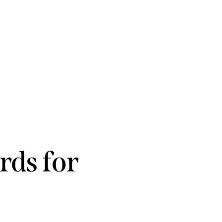
HOME PAGE
ABOUT US
BOOK NOW
rds for