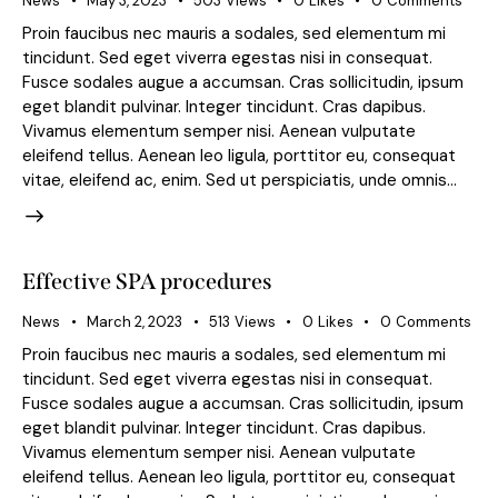
News
May 3, 2023
503
Views
0
Likes
0
Comments
Proin faucibus nec mauris a sodales, sed elementum mi
tincidunt. Sed eget viverra egestas nisi in consequat.
Fusce sodales augue a accumsan. Cras sollicitudin, ipsum
eget blandit pulvinar. Integer tincidunt. Cras dapibus.
Vivamus elementum semper nisi. Aenean vulputate
eleifend tellus. Aenean leo ligula, porttitor eu, consequat
vitae, eleifend ac, enim. Sed ut perspiciatis, unde omnis…
Effective SPA procedures
News
March 2, 2023
513
Views
0
Likes
0
Comments
Proin faucibus nec mauris a sodales, sed elementum mi
tincidunt. Sed eget viverra egestas nisi in consequat.
Fusce sodales augue a accumsan. Cras sollicitudin, ipsum
eget blandit pulvinar. Integer tincidunt. Cras dapibus.
Vivamus elementum semper nisi. Aenean vulputate
eleifend tellus. Aenean leo ligula, porttitor eu, consequat